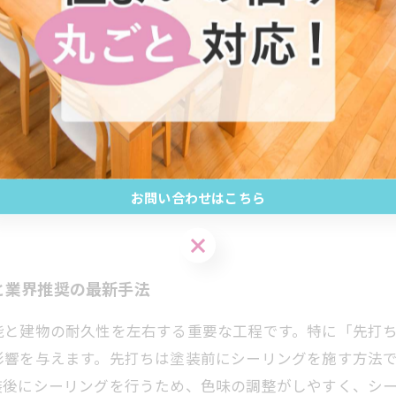
ング施工がもたらす安心と長持ち
耐久性や防水性を守る重要な工程です。シーリングの先打
とで塗膜のひび割れを防ぎやすくなります。一方の後打ち
、施工の順番によっては防水性が低下するリスクもありま
先打ちが推奨されることが多いです。正しいシーリング施
を実現します。リフォーム計画時にはシーリングの先打ち
お問い合わせはこちら
お問い合わせはこちら
と業界推奨の最新手法
能と建物の耐久性を左右する重要な工程です。特に「先打
影響を与えます。先打ちは塗装前にシーリングを施す方法
装後にシーリングを行うため、色味の調整がしやすく、シ