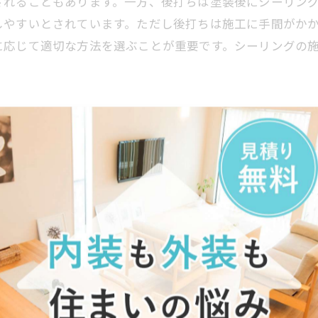
されることもあります。一方、後打ちは塗装後にシーリン
しやすいとされています。ただし後打ちは施工に手間がか
に応じて適切な方法を選ぶことが重要です。シーリングの
。
と美観維持への道筋
や耐久性を維持するために非常に重要な工程です。特に『先
にシーリングを行い、その後塗装を施す方法で、接着性が
がりの美観を重視する場合に適しています。ただし、後打
メリットがあり、建物の状況や使用される塗料の種類、気
観維持を両立させるために、専門業者と相談の上で最適な
長につながるため重要度は非常に高いと言えるでしょう。