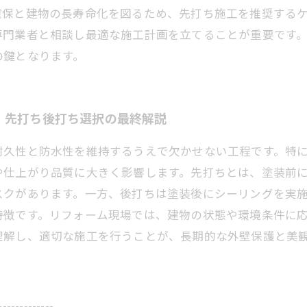
確保と建物の長寿命化を図るため、先打ち施工を推奨する
専門業者と相談し最適な施工計画を立てることが重要です
の鍵となります。
：先打ち後打ち選択の最終解説
耐久性と防水性を維持するうえで欠かせない工程です。特に
や仕上がり品質に大きく影響します。先打ちとは、塗装前
スクがあります。一方、後打ちは塗装後にシーリングを実
特徴です。リフォーム現場では、建物の状態や環境条件に
理解し、適切な施工を行うことが、長期的な外壁保護と美
-------------