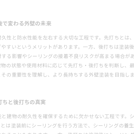
後で変わる外壁の未来
耐久性と防水性能を左右する大切な工程です。先打ちとは
ぎやすいというメリットがあります。一方、後打ちは塗装
対する影響やシーリングの接着不良リスクが高まる場合が
建物の状態や使用材料に応じて先打ち・後打ちを判断し、
とその重要性を理解し、より長持ちする外壁塗装を目指し
打ちと後打ちの真実
能と建物の耐久性を確保するために欠かせない工程です。
ちとは塗装前にシーリングを行う方法で、シーリングの養