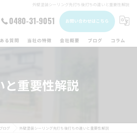
外壁塗装シーリング先打ち後打ちの違いと重要性解説
0480-31-9051
お問い合わせはこちら
ある質問
当社の特徴
会社概要
ブログ
コラム
内装
水回り
いと重要性解説
修繕
外壁塗装
屋根
ブログ
外壁塗装シーリング先打ち後打ちの違いと重要性解説