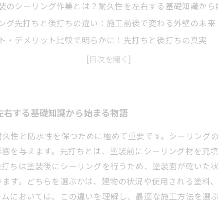
装のシーリング作業とは？耐久性を左右する基礎知識から
ング先打ちと後打ちの違い：施工前後で変わる外壁の未来
ト・デメリット比較で明らかに！先打ちと後打ちの真実
シーリング方法の選び方：劣化防止と美観維持への道筋
外壁塗装を目指して：正しいシーリング施工がもたらす安
おきたい！シーリング施工の重要性と業界推奨の最新手法
ーム成功の鍵を握るシーリング作業：先打ち後打ち選択の
左右する基礎知識から始まる物語
耐久性と防水性を保つために極めて重要です。シーリング
影響を与えます。先打ちとは、塗装前にシーリング材を充
後打ちは塗装後にシーリングを行うため、塗装面が乾いた
ります。どちらを選ぶかは、建物の状況や使用される塗料
ームにおいては、この違いを理解し、最適な施工方法を選