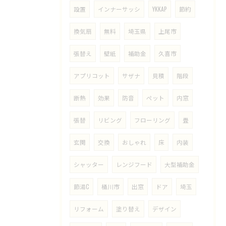
設置
インナーサッシ
YKKAP
節約
換気扇
無料
埼玉県
上尾市
張替え
壁紙
補助金
久喜市
アプリコット
サザナ
見積
階段
断熱
効果
防音
ペット
内窓
張替
リビング
フローリング
畳
玄関
交換
おしゃれ
床
内装
シャッター
レンジフード
大型補助金
節湯C
桶川市
出窓
ドア
埼玉
リフォーム
塗り替え
デザイン