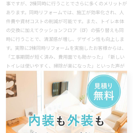
事ですが、2棟同時に行うことでさらに多くのメリットが
あります。同時リフォームでは、施工が効率化され、人
件費や資材コストの削減が可能です。また、トイレ本体
の交換に加えてクッションフロア（CF）の張り替えも同
時に行うことで、清潔感が増し、デザイン性も向上しま
す。実際に2棟同時リフォームを実施したお客様からは、
「工事期間が短く済み、費用面でも助かった」「新しい
トイレは使いやすく、掃除が楽になった」といった声が
多く寄せられています。施工の流れは、事前の現地調
査、打ち合わせ、資材発注、工事実施、完了後の確認と
スムーズに進みます。快適な住環境を目指すなら、2棟同
時トイレリフォームとCF交換が効果的な選択肢です。ぜ
ひ検討してみてください。