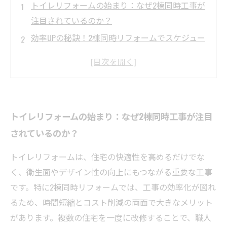
トイレリフォームの始まり：なぜ2棟同時工事が
注目されているのか？
効率UPの秘訣！2棟同時リフォームでスケジュー
ルとコストを抑える方法
快適を追求！トイレとセットで行うクッション
フロア（CF）交換の効果とは？
工事現場からのリアルレポート：2棟同時リフォ
トイレリフォームの始まり：なぜ2棟同時工事が注目
ームの流れを詳しく解説
されているのか？
快適性が格段に向上！2棟同時トイレリフォーム
後のお客様の声と成功事例
トイレリフォームは、住宅の快適性を高めるだけでな
トイレリフォームの基礎知識：単独工事との違
く、衛生面やデザイン性の向上にもつながる重要な工事
いやメリットを確認しよう
です。特に2棟同時リフォームでは、工事の効率化が図れ
これから始める人必見！2棟同時トイレリフォー
るため、時間短縮とコスト削減の両面で大きなメリット
ムで快適な住まいを実現するポイント
があります。複数の住宅を一度に改修することで、職人