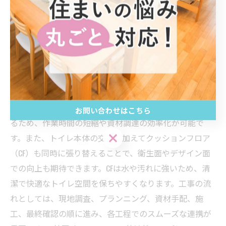
トイレリフォームの基礎知識：単独工事との違いやメ
リットを確認しよう
トイレリフォームは住宅の快適性を高める効果的な方法
です。特に2棟同時にリフォームを行う場合、工事の効率
化とコスト削減が実現しやすく、経済的なメリットが大
きくなります。単独でのトイレリフォームと比べて、2棟
同時施工では施工業者が一度にまとめて工事を進められ
お問い合わせはこちら
るため、作業時間の短縮や資材調達の効率化が可能で
お問い合わせはこちら
す。また、トイレ本体の交換に加えてクッションフロア
（CF）も同時に張り替えることで、衛生面やデザイン面
での向上も期待できます。CFは水や汚れに強いため、清
潔で快適なトイレ空間を保ちやすくなります。工事の流
れとしては、現地調査、プランニング、資材手配、施
工、最終確認の順に進み、各工程でのスムーズな連携が