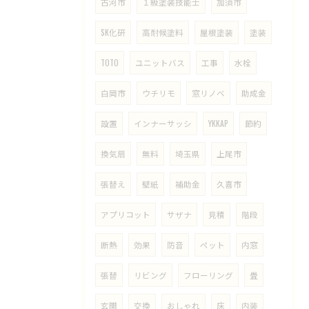
古河市
１級塗装技能士
加須市
SK化研
高耐候塗料
屋根塗装
塗装
TOTO
ユニットバス
工事
水栓
白岡市
ウチリモ
窓リノベ
助成金
設置
インナーサッシ
YKKAP
節約
換気扇
無料
埼玉県
上尾市
張替え
壁紙
補助金
久喜市
アプリコット
サザナ
見積
階段
断熱
効果
防音
ペット
内窓
張替
リビング
フローリング
畳
玄関
交換
おしゃれ
床
内装