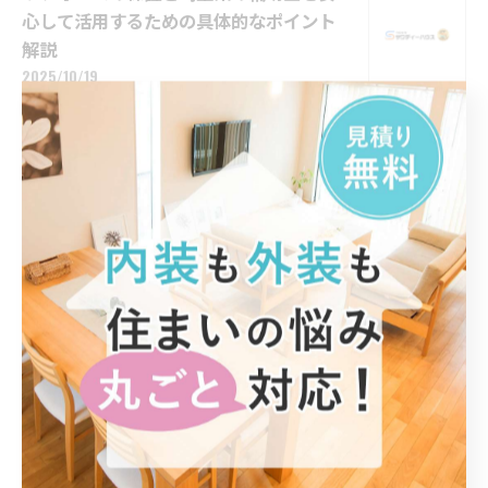
心して活用するための具体的なポイント
解説
2025/10/19
1
...
11
12
13
14
15
最近の投稿
Recent Posts
2026/08/05
リフォームで理想のレイアウトにする埼玉県入間郡越生町の実践ポイントと補助制度活用法