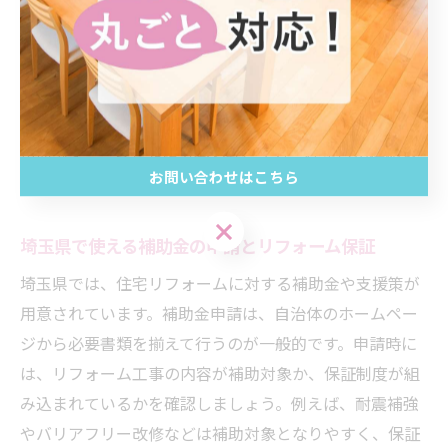
や瑕疵にも備えられるからです。例えば、自治体のリフ
ォーム補助金制度を利用しつつ、施工会社の保証サービ
スや瑕疵保険に加入することで、万が一のトラブルにも
柔軟に対応できます。補助金申請には自治体ごとの条件
確認と、工事内容が保証の対象となるか事前チェックが
重要です。こうした組み合わせにより、住まいの価値を
お問い合わせはこちら
守りつつ、将来的な安心を得ることが可能です。
お問い合わせはこちら
埼玉県で使える補助金の申請とリフォーム保証
埼玉県では、住宅リフォームに対する補助金や支援策が
用意されています。補助金申請は、自治体のホームペー
ジから必要書類を揃えて行うのが一般的です。申請時に
は、リフォーム工事の内容が補助対象か、保証制度が組
み込まれているかを確認しましょう。例えば、耐震補強
やバリアフリー改修などは補助対象となりやすく、保証