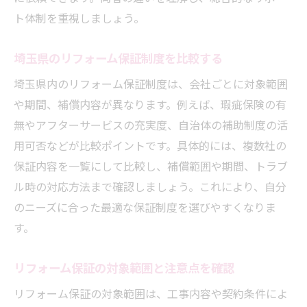
理解
ト体制を重視しましょう。
アフターサービスと瑕疵保険の役割比較
リフォームにおける瑕疵保険加入の必要性
埼玉県のリフォーム保証制度を比較する
とは
埼玉県内のリフォーム保証制度は、会社ごとに対象範囲
瑕疵保険の保証期間と活用ポイント
や期間、補償内容が異なります。例えば、瑕疵保険の有
保証・瑕疵保険・アフターの賢い使い分け
無やアフターサービスの充実度、自治体の補助制度の活
トラブル時の相談先と保証の重要性
用可否などが比較ポイントです。具体的には、複数社の
リフォームトラブルに備えた保証の選び方
保証内容を一覧にして比較し、補償範囲や期間、トラブ
ル時の対応方法まで確認しましょう。これにより、自分
万が一のトラブル時に役立つ相談窓口とは
のニーズに合った最適な保証制度を選びやすくなりま
リフォーム保証期間中のクレーム対応方法
す。
埼玉県で信頼できる相談先の見極め方
リフォーム保証を活かしたトラブル解決例
リフォーム保証の対象範囲と注意点を確認
リフォーム保証の対象範囲は、工事内容や契約条件によ