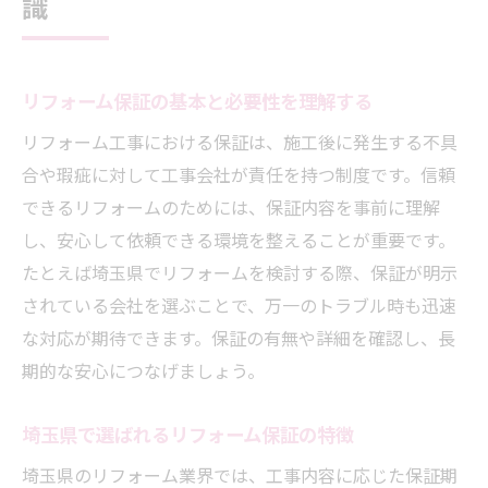
識
リフォーム後の保証内容とその違いを把握
保証期間と補償範囲の確認ポイントとは
埼玉県でリフォーム保証を受ける際の注意
リフォーム保証の基本と必要性を理解する
点
リフォーム工事における保証は、施工後に発生する不具
リフォーム工事後に保証を受ける手続きと
合や瑕疵に対して工事会社が責任を持つ制度です。信頼
は
できるリフォームのためには、保証内容を事前に理解
保証期間中に起こる不具合への対応方法
し、安心して依頼できる環境を整えることが重要です。
たとえば埼玉県でリフォームを検討する際、保証が明示
保証付きリフォームを選ぶポイントとは
されている会社を選ぶことで、万一のトラブル時も迅速
リフォーム保証がある会社選びの基準とは
な対応が期待できます。保証の有無や詳細を確認し、長
保証内容・期間の比較で安心リフォームを
期的な安心につなげましょう。
実現
アフターサービスと保証の違いを見極める
埼玉県で選ばれるリフォーム保証の特徴
リフォーム保証書の重要性と確認方法
埼玉県のリフォーム業界では、工事内容に応じた保証期