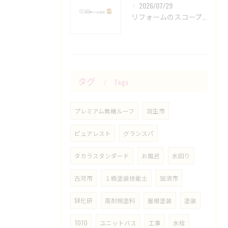
2026/07/29
リフォームのスコープ設定と会社選びで失敗しないための見極めポイント徹底ガイド
タグ
Tags
プレミアム無機ルーフ
羽生市
ピュアレスト
グランスパ
タカラスタンダード
お風呂
水回り
古河市
１級塗装技能士
加須市
SK化研
高耐候塗料
屋根塗装
塗装
TOTO
ユニットバス
工事
水栓