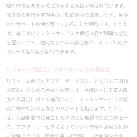
埼玉県で安心できる保証付きリフォームの
間や補償範囲を明確に提示する会社が選ばれています。
探し方
保証書の発行や定期点検、瑕疵保険の取扱いなど、具体
埼玉県の補助制度を活用した安心工事
的なサポート体制が整っていることが特徴です。たとえ
リフォーム補助制度と保証の組み合わせ活
ば、施工後のアフターサービスや保証内容が明確な会社
用法
を選ぶことで、地元ならではの安心感と、トラブル時の
埼玉県で使える補助金の申請とリフォーム
スムーズな対応が期待できます。
保証
リフォーム保証とアフターサービスの関係性
補助金を活用したリフォーム保証のメリッ
ト
リフォーム保証とアフターサービスは、どちらも工事後
リフォーム保証付き工事の補助申請ポイン
の安心につながる重要な要素です。保証は主に工事の瑕
ト
疵や不具合に対する補償であり、アフターサービスは定
期点検や相談対応などのサポートを指します。たとえ
補助制度と保証サービスの違いを知る
ば、保証期間内に発生した不具合は無償で対応される一
瑕疵保険やアフターサービスの違いを知る
方、アフターサービスによって小さな修繕や点検も気軽
リフォーム瑕疵保険と保証の違いを正しく
に依頼できます。両者の違いを理解し、総合的なサポー