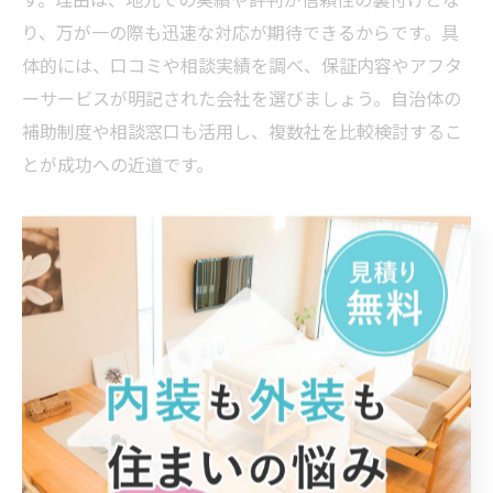
り、万が一の際も迅速な対応が期待できるからです。具
体的には、口コミや相談実績を調べ、保証内容やアフタ
ーサービスが明記された会社を選びましょう。自治体の
補助制度や相談窓口も活用し、複数社を比較検討するこ
とが成功への近道です。
埼玉県の補助制度を活用した安心工事
リフォーム補助制度と保証の組み合わせ活用法
リフォーム工事を埼玉県で実施する際、補助制度と保証
制度の併用は安心のカギとなります。なぜなら、補助金
を活用することで費用負担を抑えつつ、工事後の不具合