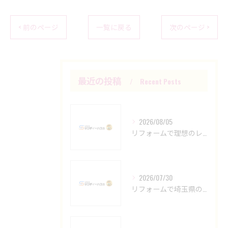
< 前のページ
一覧に戻る
次のページ >
最近の投稿
Recent Posts
2026/08/05
リフォームで理想のレイアウトにする埼玉県入間郡越生町の実践ポイントと補助制度活用法
2026/07/30
リフォームで埼玉県の外壁塗装は洗浄と下塗り材選びにこだわる安心ガイド