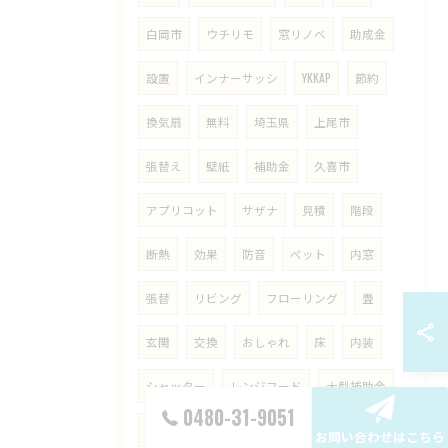
白岡市
ウチリモ
窓リノベ
助成金
設置
インナーサッシ
YKKAP
節約
換気扇
無料
埼玉県
上尾市
張替え
壁紙
補助金
久喜市
アプリコット
サザナ
見積
階段
断熱
効果
防音
ペット
内窓
張替
リビング
フローリング
畳
玄関
交換
おしゃれ
床
内装
シャッター
レンジフード
大型補助金
0480-31-9051
節湯C
桶川市
出窓
ドア
埼玉
お問い合わせはこちら