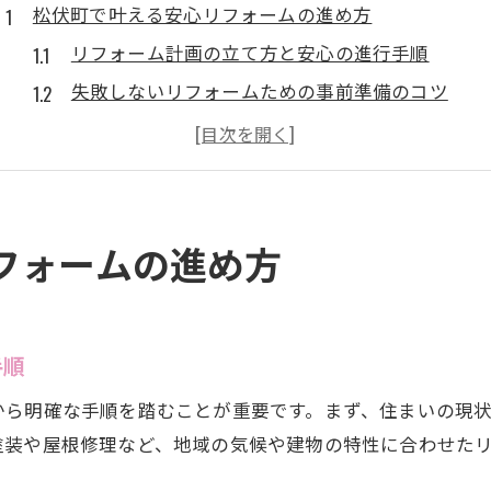
松伏町で叶える安心リフォームの進め方
リフォーム計画の立て方と安心の進行手順
失敗しないリフォームための事前準備のコツ
リフォームで重要な見積もり比較のポイント
リフォーム工事の信頼性を高める業者選び
工事後も安心できるリフォーム保証の確認
リフォーム時に押さえたい助成金活用術
フォームの進め方
リフォームの助成金制度の基礎知識と申請方法
リフォーム費用負担を減らす助成金活用の流れ
対象となるリフォーム工事と助成金の条件
手順
助成金を最大限に活用するリフォーム計画
から明確な手順を踏むことが重要です。まず、住まいの現
リフォーム助成金の最新情報と注意点まとめ
塗装や屋根修理など、地域の気候や建物の特性に合わせた
埼玉県北葛飾郡松伏町の賢い工事選定法