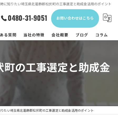
挙時に知りたい埼玉県北葛飾郡松伏町の工事選定と助成金活用のポイント
0480-31-9051
お問い合わせはこちら
ある質問
当社の特徴
会社概要
ブログ
コラム
内装
伏町の工事選定と助成金
水回り
修繕
外壁塗装
屋根
知りたい埼玉県北葛飾郡松伏町の工事選定と助成金活用のポイント