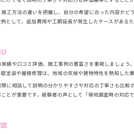
機能性塗料で長期コスト削減を実現する方法
、施工方法の違いを把握し、自分の希望に合った内容かど
リフォームで考える生涯コストと節約の工夫
敗例として、追加費用や工期延長が発生したケースがある
助成金とリフォームの組み合わせでお得に
施工内容で変わるリフォーム費用の見極め方
長く快適に暮らすためのリフォーム戦略
選び
リフォームで実現する快適な住環境づくり
の実績や口コミ評価、施工事例の豊富さを重視しましょう
メンテナンス性を高めるリフォームのポイント
外壁塗装や屋根修理は、地域の気候や建物特性を熟知した
断熱・遮熱塗料による快適な暮らしの提案
お問い合わせはこちら
お問い合わせはこちら
実際に相談して説明の分かりやすさや対応の丁寧さも比較
リフォームで資産価値を維持するための視点
ぶことが重要です。経験者の声として「現地調査時の対応
将来を見据えたリフォーム計画の立て方
確認