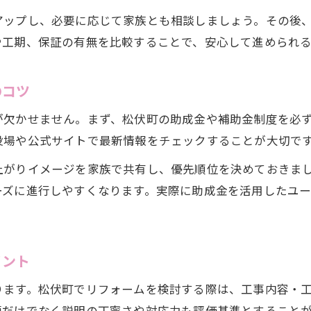
リフォームで後悔しない工事選定の基本
アップし、必要に応じて家族とも相談しましょう。その後
地元で選ぶリフォームの信頼できる業者基準
や工期、保証の有無を比較することで、安心して進められ
リフォーム工事内容別の選定ポイント解説
失敗しないためのリフォーム業者比較方法
のコツ
リフォーム実績から学ぶ賢い工事選びの秘訣
が欠かせません。まず、松伏町の助成金や補助金制度を必
初めての方でも安心なリフォーム業者選び
役場や公式サイトで最新情報をチェックすることが大切で
リフォーム業者の選び方と信頼性の見極め方
上がりイメージを家族で共有し、優先順位を決めておきま
口コミや実績から分かるリフォーム優良業者像
ーズに進行しやすくなります。実際に助成金を活用したユ
リフォーム業者との打ち合わせで確認すべき事項
初めてのリフォームでも安心な見積もり依頼術
リフォーム後のアフターサービスの重要ポイント
イント
費用負担を減らすリフォーム実践ポイント
ります。松伏町でリフォームを検討する際は、工事内容・
リフォーム費用を抑えるための賢い選択術
額だけでなく説明の丁寧さや対応力も評価基準とすること