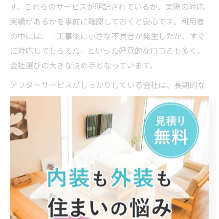
す。これらのサービスが明記されているか、実際の対応
実績があるかを事前に確認しておくと安心です。利用者
の中には、「工事後に小さな不具合が発生したが、すぐ
に対応してもらえた」といった好意的な口コミも多く、
会社選びの大きな決め手となっています。
アフターサービスがしっかりしている会社は、長期的な
住まいの安心につながります。契約前にサービス内容を
比較し、将来的なメンテナンスも任せられるかをチェッ
クしましょう。
リフォーム会社選びで契約内容の確認を重視
リフォーム会社選びで最も重要なのが、契約内容の確認
です。埼玉県さいたま市桜区でも、契約書の内容が曖昧
だったり、重要事項の説明が不十分なまま契約を急かさ