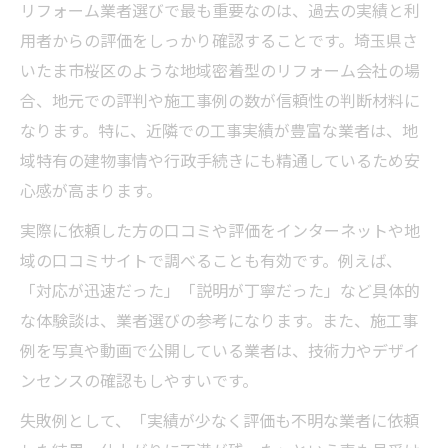
リフォーム業者選びで最も重要なのは、過去の実績と利
リフォーム会社の施工事例と評判を徹底比
用者からの評価をしっかり確認することです。埼玉県さ
較
いたま市桜区のような地域密着型のリフォーム会社の場
納得できるリフォーム会社の見積もりの見
合、地元での評判や施工事例の数が信頼性の判断材料に
方
なります。特に、近隣での工事実績が豊富な業者は、地
アフターサービスが充実のリフォーム会社
域特有の建物事情や行政手続きにも精通しているため安
を選ぶ
心感が高まります。
リフォーム会社選びで契約内容の確認を重
実際に依頼した方の口コミや評価をインターネットや地
視
域の口コミサイトで調べることも有効です。例えば、
悪質なリフォーム業者を回避する方法
「対応が迅速だった」「説明が丁寧だった」など具体的
リフォームの訪問営業には慎重な対応を徹
な体験談は、業者選びの参考になります。また、施工事
底
例を写真や動画で公開している業者は、技術力やデザイ
リフォーム契約は即決せず冷静に判断しよ
ンセンスの確認もしやすいです。
う
失敗例として、「実績が少なく評価も不明な業者に依頼
不明瞭な見積書や一式表記には注意が必要