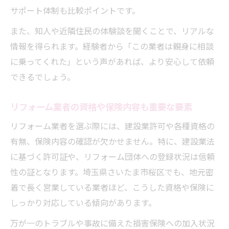
サポート体制も比較ポイントです。
地域密着型リフォームの安心ポイントとは
また、知人や近隣住民の体験談を聞くことで、リアルな
地域密着型リフォーム業者の魅力と強みを
情報を得られます。経験者から「この業者は親身に相談
解説
に乗ってくれた」という声があれば、より安心して依頼
リフォーム後も頼れる地域密着型業者のメ
できるでしょう。
リット
地元密着リフォーム業者はアフター対応が
リフォーム業者の資格や保険内容も重要な要素
充実
リフォーム業者を選ぶ際には、建設業許可や各種資格の
地域の評判が高いリフォーム業者で安心を
有無、保険内容の確認が欠かせません。特に、建設業法
得る
に基づく許可証や、リフォーム団体への登録状況は信頼
リフォームの相談がしやすい地域密着型の
性の証となります。埼玉県さいたま市桜区でも、地元密
特徴
着で長く営業している業者ほど、こうした資格や保険に
相見積もりで納得の業者選定を実現する
しっかり対応している傾向があります。
リフォームは相見積もりで価格と内容を比
万が一のトラブルや事故に備えた損害保険への加入状況