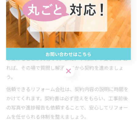
れるケースが見受けられます。必ず、工事範囲・費用・
工期・保証内容などが明記されているかをチェックしま
しょう。
特に注意したいのは、口頭での約束や追加工事の取り扱
いです。後から「言った・言わない」のトラブルになら
ないよう、全て書面で内容を確認し、納得いくまで説明
お問い合わせはこちら
を受けることが大切です。また、不明点や不安な点があ
れば、その場で質問し解消してから契約を進めましょ
お問い合わせはこちら
う。
信頼できるリフォーム会社は、契約内容の説明に時間を
かけてくれます。契約書は必ず控えをもらい、工事前後
の写真や進捗報告も依頼することで、安心してリフォー
ムを任せられる体制を整えましょう。