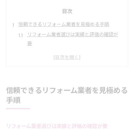
目次
信頼できるリフォーム業者を見極める手順
リフォーム業者選びは実績と評価の確認が
要
安心できるリフォームのための情報収集法
リフォーム業者の資格や保険内容も重要な
要素
リフォームの相談は複数業者への依頼が効
信頼できるリフォーム業者を見極める
果的
手順
見積もりや説明の丁寧さでリフォーム業者
を選ぶ
桜区で失敗しないリフォーム会社の選び方
リフォーム業者選びは実績と評価の確認が要
リフォーム会社の選択は地域密着型が安心