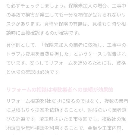
較
も必ずチェックしましょう。保険未加入の場合、工事中
相見積もり取得でリフォーム業者の透明性
の事故で損害が発生しても十分な補償が受けられないリ
を確認
スクがあります。資格や保険の有無は、見積もり時や相
複数リフォーム業者の見積書を比較するコ
談時に直接確認するのが確実です。
ツ
具体例として、「保険未加入の業者に依頼し、工事中の
リフォーム相場を知るための相見積もり活
トラブル費用を自費負担した」というケースも報告され
用法
ています。安心してリフォームを進めるためにも、資格
リフォーム業者決定は内容と費用の納得感
と保険の確認は必須です。
重視
リフォームの相談は複数業者への依頼が効果的
リフォーム相談を1社だけに絞るのではなく、複数の業者
に見積もりや提案を依頼することが、納得のいく業者選
びの近道です。埼玉県さいたま市桜区でも、複数社の現
地調査や無料相談を利用することで、金額や工事内容、