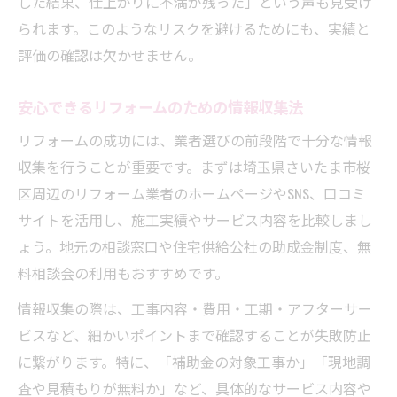
した結果、仕上がりに不満が残った」という声も見受け
リフォーム業者の説明や対応を記録に残す
られます。このようなリスクを避けるためにも、実績と
工夫
評価の確認は欠かせません。
クーリングオフ制度でリフォーム契約を守
安心できるリフォームのための情報収集法
る
業者選びで大切な見積書の確認ポイント
リフォームの成功には、業者選びの前段階で十分な情報
収集を行うことが重要です。まずは埼玉県さいたま市桜
リフォーム見積書は内容の詳細まで精査が
区周辺のリフォーム業者のホームページやSNS、口コミ
重要
サイトを活用し、施工実績やサービス内容を比較しまし
リフォーム費用の内訳や計算間違いを見逃
ょう。地元の相談窓口や住宅供給公社の助成金制度、無
さない
料相談会の利用もおすすめです。
リフォームの材料名や工事範囲を明確に確
情報収集の際は、工事内容・費用・工期・アフターサー
認
ビスなど、細かいポイントまで確認することが失敗防止
リフォーム見積書の過度な値引きに要注意
に繋がります。特に、「補助金の対象工事か」「現地調
リフォーム契約前に不明点は必ず説明を依
査や見積もりが無料か」など、具体的なサービス内容や
頼