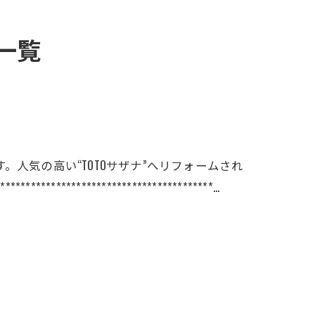
一覧
人気の高い“TOTOサザナ”へリフォームされ
****************************************…