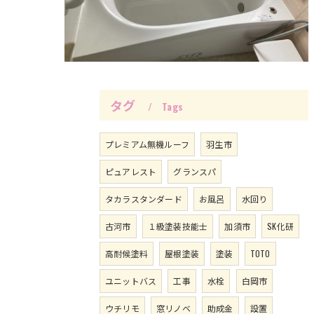
タグ
Tags
プレミアム無機ルーフ
羽生市
ピュアレスト
グランスパ
タカラスタンダード
お風呂
水回り
古河市
１級塗装技能士
加須市
SK化研
高耐候塗料
屋根塗装
塗装
TOTO
ユニットバス
工事
水栓
白岡市
ウチリモ
窓リノベ
助成金
設置