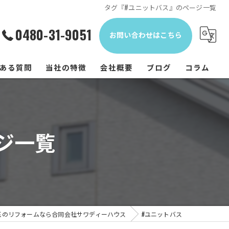
タグ『#ユニットバス』のページ一覧
0480-31-9051
お問い合わせはこちら
ある質問
当社の特徴
会社概要
ブログ
コラム
内装
水回り
ジ一覧
修繕
外壁塗装
屋根
玉のリフォームなら合同会社サワディーハウス
#ユニットバス