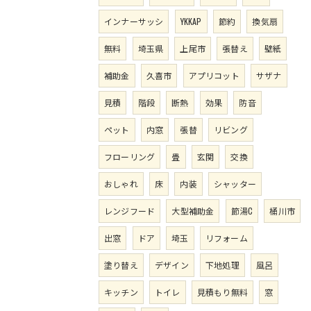
インナーサッシ
YKKAP
節約
換気扇
無料
埼玉県
上尾市
張替え
壁紙
補助金
久喜市
アプリコット
サザナ
見積
階段
断熱
効果
防音
ペット
内窓
張替
リビング
フローリング
畳
玄関
交換
おしゃれ
床
内装
シャッター
レンジフード
大型補助金
節湯C
桶川市
出窓
ドア
埼玉
リフォーム
塗り替え
デザイン
下地処理
風呂
キッチン
トイレ
見積もり無料
窓