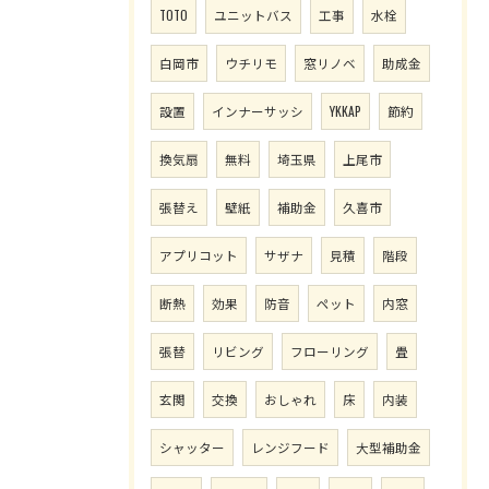
TOTO
ユニットバス
工事
水栓
白岡市
ウチリモ
窓リノベ
助成金
設置
インナーサッシ
YKKAP
節約
換気扇
無料
埼玉県
上尾市
張替え
壁紙
補助金
久喜市
アプリコット
サザナ
見積
階段
断熱
効果
防音
ペット
内窓
張替
リビング
フローリング
畳
玄関
交換
おしゃれ
床
内装
シャッター
レンジフード
大型補助金