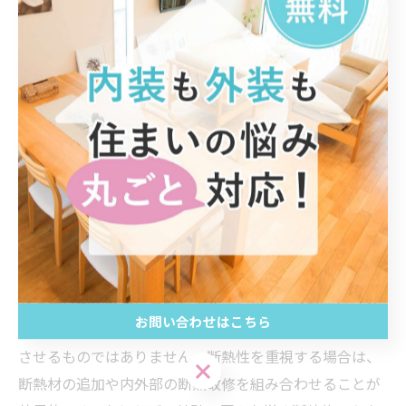
は、遮熱塗料のメリット・デメリットを正しく理解し、
用途に合った塗料選びを行うことが重要です。
遮熱塗料だけじゃない！外壁断熱の効果的なリフォー
ム対策とは？
外壁塗装に用いられる遮熱塗料は、太陽光の赤外線を反
射することで住宅の表面温度上昇を抑制し、室内の温度
上昇をある程度軽減する効果があります。特に夏場の強
い日差しに対して、その遮熱性能は快適な住環境の維持
や冷房負荷の軽減に貢献します。しかし、遮熱塗料は外
お問い合わせはこちら
壁の表面温度を下げるものの、断熱性能そのものを向上
させるものではありません。断熱性を重視する場合は、
お問い合わせはこちら
断熱材の追加や内外部の断熱改修を組み合わせることが