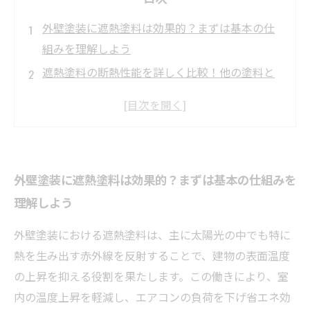
外壁塗装に遮熱塗料は効果的？まずは基本の仕
組みを理解しよう
遮熱塗料の断熱性能を詳しく比較！他の塗料と
何が違うのか
実際の効果は？遮熱塗料がもたらす住宅内部の
温度変化を検証
メリット・デメリットを整理！遮熱塗料の長所
外壁塗装に遮熱塗料は効果的？まずは基本の仕組みを
と短所を徹底解説
理解しよう
理想のリフォーム計画に向けて！遮熱塗料の選
び方と活用法まとめ
外壁塗装における遮熱塗料は、主に太陽光の中でも特に
遮熱塗料だけじゃない！外壁断熱の効果的なリ
熱を生み出す赤外線を反射することで、建物の表面温度
フォーム対策とは？
の上昇を抑える役割を果たします。この働きにより、室
快適でエコな住まいへ！遮熱塗料を使った外壁
内の温度上昇を軽減し、エアコンの負荷を下げ省エネ効