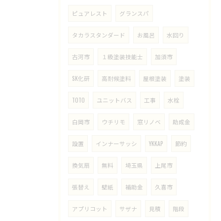
ピュアレスト
グランスパ
タカラスタンダード
お風呂
水回り
古河市
１級塗装技能士
加須市
SK化研
高耐候塗料
屋根塗装
塗装
TOTO
ユニットバス
工事
水栓
白岡市
ウチリモ
窓リノベ
助成金
設置
インナーサッシ
YKKAP
節約
換気扇
無料
埼玉県
上尾市
張替え
壁紙
補助金
久喜市
アプリコット
サザナ
見積
階段