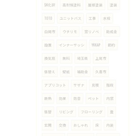
SK化研
高耐候塗料
屋根塗装
塗装
TOTO
ユニットバス
工事
水栓
白岡市
ウチリモ
窓リノベ
助成金
設置
インナーサッシ
YKKAP
節約
換気扇
無料
埼玉県
上尾市
張替え
壁紙
補助金
久喜市
アプリコット
サザナ
見積
階段
断熱
効果
防音
ペット
内窓
張替
リビング
フローリング
畳
玄関
交換
おしゃれ
床
内装