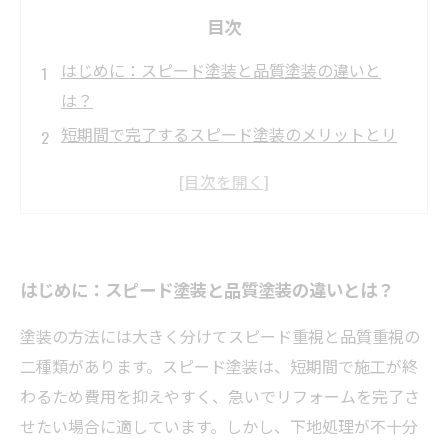
目次
はじめに：スピード塗装と品質塗装の違いと
は？
短期間で完了するスピード塗装のメリットとリ
スク
時間をかける品質塗装の価値と長持ちの秘密
実際の寿命比較：スピード塗装と品質塗装の耐
久性検証
はじめに：スピード塗装と品質塗装の違いとは？
まとめ：後悔しない塗装選びのためのポイント
とは？
塗装の方法には大きく分けてスピード重視と品質重視の
スピード重視の塗装が適しているケースとは？
二種類があります。スピード塗装は、短期間で施工が終
品質重視の塗装で長持ちさせるための具体的な
わるため費用を抑えやすく、急いでリフォームを完了さ
方法
せたい場合に適しています。しかし、下地処理が不十分