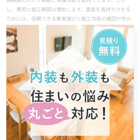
し、費用と施工期間は増加します。塗装を長持ちさせる
ためには、信頼できる業者選びと施工内容の確認が欠か
せません。具体的には、下地処理の適切さや使用塗料の
性能、施工後のメンテナンス計画をチェックしましょ
う。スピードと品質のどちらか一方だけでなく、状況に
応じたバランスを考えて選ぶことが、後悔しない塗装工
事につながります。
スピード重視の塗装が適しているケースとは？
スピード重視の塗装は、工期を短縮しコストを抑えたい
場合に適しています。たとえば、急ぎのリフォームや外
装の一部補修など、早期に仕上げる必要があるケースで
す。短期間で完了するため、仕事や生活のスケジュール